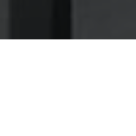
Nettoyage des hottes de cuisine
Nettoyage hotte à Stains
Stains 93240 : Dégraissage et
nettoyage hotte de cuisine
Le dégraissage d'hotte par des pros, un indispensable
pour éviter les dangers d'incendies dans votre bar-
restaurant
Nous vous assurons dans notre entreprise, un
dégraissage efficace de tous les éléments de vos hottes
de cuisine.
Nos professionnels sont capables de désassembler toutes
les pièces de vos hottes, dans le but d'avoir un meilleur