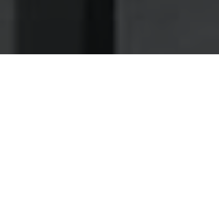
Nettoyage des hottes de cuisine
Nettoyage hotte à Sevran
Sevran 93270 : Dégraissage et
nettoyage hotte de cuisine
À Sevran 93270 faites-nous confiance pour une
maintenance vraiment rapide et soignée de vos
installations
Avec nous, vous avez la garantie que peu importe la
charge de travail à faire pour la maintenance de vos
installations, le délai convenu au départ va être
généralement respecté.
Dans le domaine du nettoyage et de la maintenance des
installations de cuisine, la rapidité est une grosse qualité,