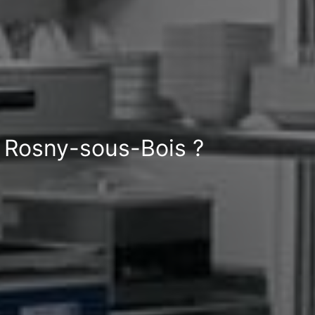
à Rosny-sous-Bois ?