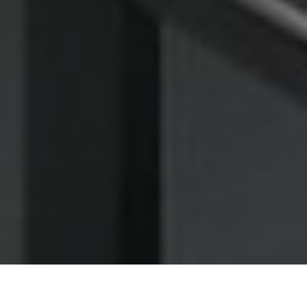
Nettoyage des hottes de cuisine
Nettoyage hotte à Bagnolet