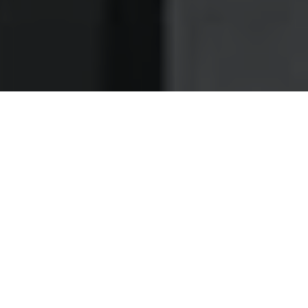
Nettoyage des hottes de cuisine
Nettoyage hotte à Saint-Amand-les-Eaux
Saint-Amand-les-Eaux 59230 :
Dégraissage et nettoyage hotte de
cuisine
Choisissez notre société de dégraissage d'hotte et
profitez d'un excellent rapport qualité prix à Saint-
Amand-les-Eaux
Nous sommes vraiment des pros avec une grosse
expertise dans le dégraissage d'hottes, ce qui nous
permettra de maîtriser nos coûts et vous apporter les
meilleurs prix.