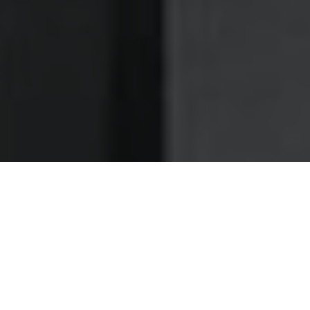
Nettoyage des hottes de cuisine
Nettoyage hotte à Armentières
Armentières 59280 : Dégraissage et
nettoyage hotte de cuisine
Choisissez notre entreprise de dégraissage d'hotte et
profitez d'un excellent rapport qualité prix
Le dégraissage d'hottes que nous vous fournissons,