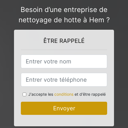
Besoin d’une entreprise de
nettoyage de hotte à Hem ?
ÊTRE RAPPELÉ
J'accepte les
conditions
et d'être rappelé
Envoyer