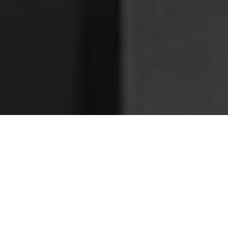
Nettoyage des hottes de cuisine
Nettoyage hotte à Ronchin
Ronchin 59790 : Dégraissage et
nettoyage hotte de cuisine
Choisissez notre structure de dégraissage d'hotte et
profitez d'un excellent rapport qualité prix
À Ronchin, le dégraissage d'hottes que nous vous offrons,
s'avère être facturé au prix le plus juste, pour vous donner