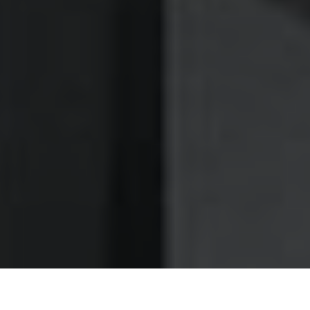
Nettoyage des hottes de cuisine
Nettoyage hotte à Lille
Lille 59000 : Dégraissage et