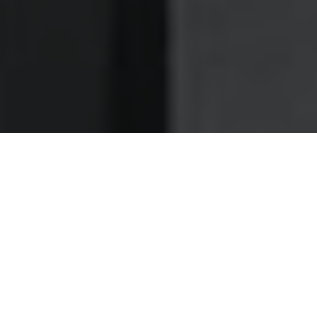
Nettoyage des hottes de cuisine
Nettoyage hotte à Marcq-en-Baroeul
Marcq-en-Baroeul 59700 :
Dégraissage et nettoyage hotte de
cuisine
Comme beaucoup de restaurants avant vous, faites-
nous confiance pour la maintenance de vos
ventilations à Marcq-en-Baroeul
Nos techniciens se trouvent être compétents pour réaliser