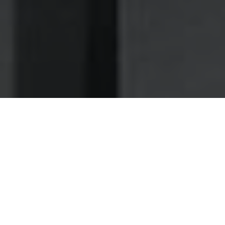
Nettoyage des hottes de cuisine
Nettoyage hotte à Vélizy-Villacoublay
Vélizy-Villacoublay 78140 :
Dégraissage et nettoyage hotte de
cuisine
Le dégraissage d'hotte par des spécialistes, un
indispensable pour éviter les risques d'incendies dans
votre bar-restaurant à Vélizy-Villacoublay
Pour réussir retirer toute la saleté, nos professionnels