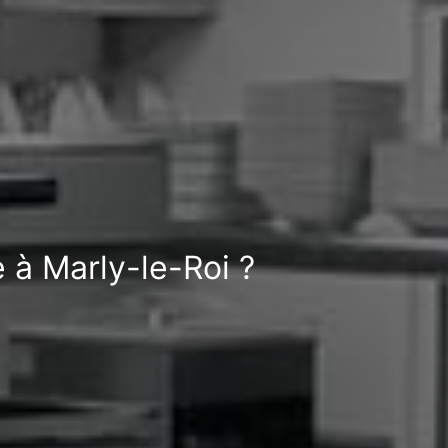
 à Marly-le-Roi ?