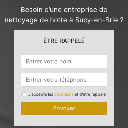
Besoin d’une entreprise de
nettoyage de hotte à Sucy-en-Brie ?
ÊTRE RAPPELÉ
J'accepte les
conditions
et d'être rappelé
Envoyer