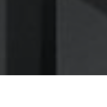
Nettoyage des hottes de cuisine
Nettoyage hotte à Saint-Maurice
Saint-Maurice 94410 : Dégraissage
et nettoyage hotte de cuisine