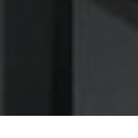
Nettoyage des hottes de cuisine
Nettoyage hotte à Joinville-le-Pont