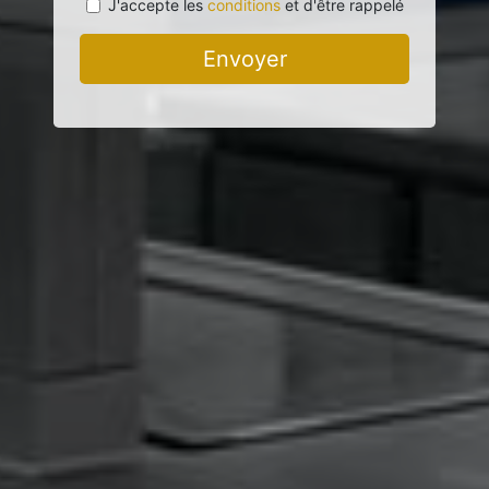
J'accepte les
conditions
et d'être rappelé
Envoyer