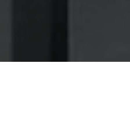
Nettoyage des hottes de cuisine
Nettoyage hotte à Chevilly-Larue
Chevilly-Larue 94550 : Dégraissage
et nettoyage hotte de cuisine
Choisissez notre compagnie de dégraissage d'hotte et
profitez d'un excellent rapport qualité prix
En raison de la fréquence à laquelle vous devrez faire le
dégraissage de vos hottes, vous avez grandement intérêt