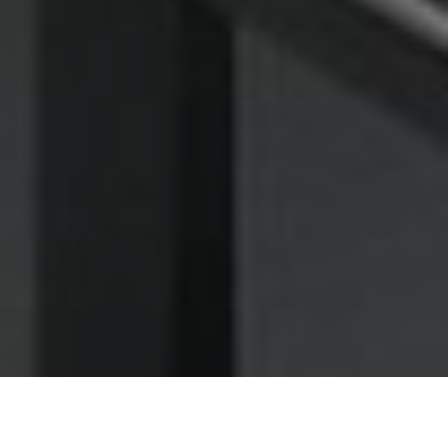
Nettoyage des hottes de cuisine
Nettoyage hotte à Sarcelles