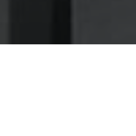
Nettoyage des hottes de cuisine
Nettoyage hotte à Deuil-la-Barre
Deuil-la-Barre 95170 : Dégraissage
et nettoyage hotte de cuisine
Comme beaucoup de restaurants avant vous, faites-
nous confiance pour la maintenance de vos
ventilations à Deuil-la-Barre
En tant que propriétaire d'un bar-restaurant, vous allez
devoir absolument considérer la qualité de l'air dans votre
établissement, et en particulier dans vos cuisines, comme
une priorité.