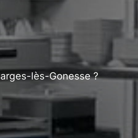
Garges-lès-Gonesse ?