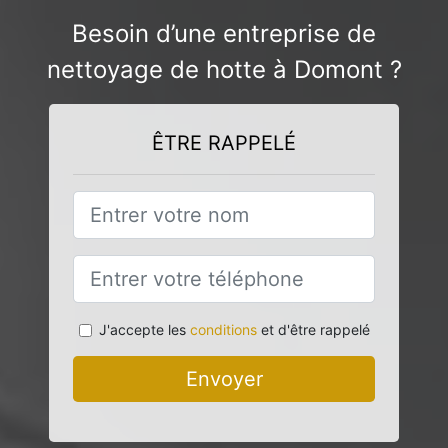
Besoin d’une entreprise de
nettoyage de hotte à Domont ?
ÊTRE RAPPELÉ
J'accepte les
conditions
et d'être rappelé
Envoyer