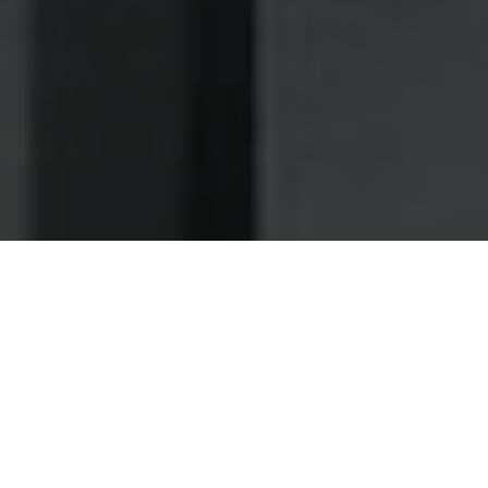
Nettoyage des hottes de cuisine
Nettoyage hotte à Rueil-Malmaison
Rueil-Malmaison 92500 :
Dégraissage et nettoyage hotte de
cuisine
Comptez sur notre expérience pour vous apporter un
service d'entretien d'hotte soignée et sur mesure à
Rueil-Malmaison