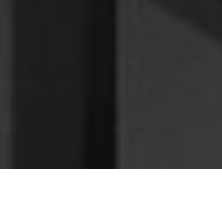
Nettoyage des hottes de cuisine
Nettoyage hotte à Montgeron
Montgeron 91230 : Dégraissage et