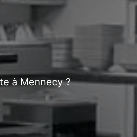
tte à Mennecy ?