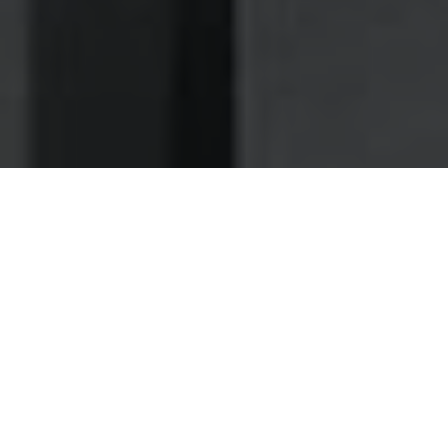
Nettoyage des hottes de cuisine
Nettoyage hotte à Grigny
Grigny 91350 : Dégraissage et
nettoyage hotte de cuisine
Faites-nous confiance pour une maintenance
vraiment rapide et soignée de vos installations
Nous travaillons dans notre compagnie de nettoyage, avec
d'authentiques professionnels, qui ont compris que pour
des restaurateurs, le temps est une chose
particulièrement précieuse.