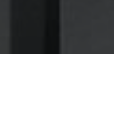
Nettoyage des hottes de cuisine
Nettoyage hotte à Saint-Martin-de-Crau
Saint-Martin-de-Crau 13310 :
Dégraissage et nettoyage hotte de
cuisine
Le dégraissage d'hotte par des techniciens, un
indispensable pour éviter les risques d'incendies dans
votre restaurant à Saint-Martin-de-Crau