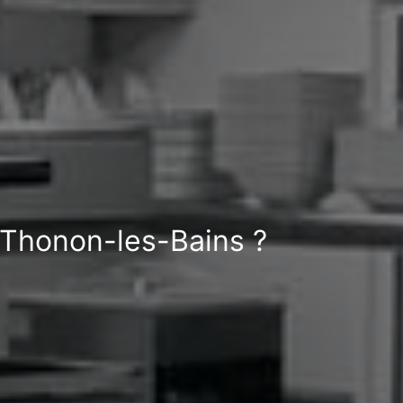
 Thonon-les-Bains ?