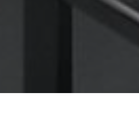
Nettoyage des hottes de cuisine
Nettoyage hotte à Seynod
Seynod 74600 : Dégraissage et
nettoyage hotte de cuisine