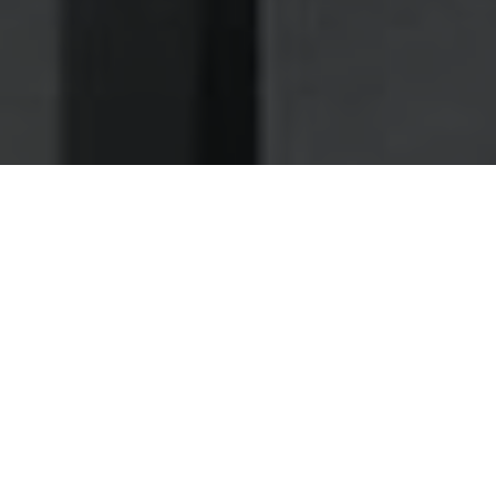
Nettoyage des hottes de cuisine
Nettoyage hotte à Passy
Passy 74480 : Dégraissage et
nettoyage hotte de cuisine
Comme plusieurs restaurants avant vous, faites-nous
confiance pour la maintenance de vos ventilations
Faites confiance aux spécialistes de notre société, et nous
saurons nécessairement trouver les failles et les
insuffisances dans votre système de ventilation, afin d'y
remédier.
Nous vous fournissons un service de bonne qualité,