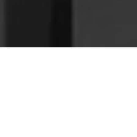
Nettoyage des hottes de cuisine
Nettoyage hotte à Liévin
Liévin 62800 : Dégraissage et
nettoyage hotte de cuisine
Comptez sur notre expertise pour vous procurer un
service de maintenance d'hotte soignée et sur mesure
Les techniciens de notre compagnie sont les mieux placés
pour prendre en charge le lessivage de vos hottes, étant
donné qu'ils ont eu l'occasion de se perfectionner tout au
long de leurs décennies de pratique.
Pour garantir le nettoyage fiable des hottes d'un bistrot, il