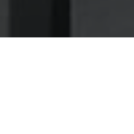
Nettoyage des hottes de cuisine
Nettoyage hotte à Givors
Givors 69700 : Dégraissage et
nettoyage hotte de cuisine
Comptez sur notre expertise pour vous fournir un
service de maintenance d'hotte soignée et sur mesure
Les professionnels de notre compagnie sont les mieux
placés pour prendre en charge le curage de vos hottes,
parce qu'ils ont eu l'occasion de se perfectionner au cours
de leurs décennies de pratique.
Pour assurer le lessivage fiable des hottes d'un restaurant,
il est nécessaire d'avoir une parfaite maîtrise de la