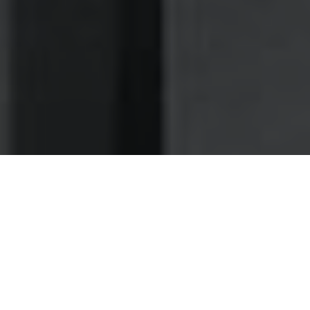
Nettoyage des hottes de cuisine
Nettoyage hotte à Francheville
Francheville 69340 : Dégraissage et
nettoyage hotte de cuisine
Comme plusieurs restaurants avant vous, faites-nous
confiance pour la maintenance de vos ventilations
En tant que propriétaire d'un bistrot, vous devez
absolument considérer la qualité de l'air dans votre