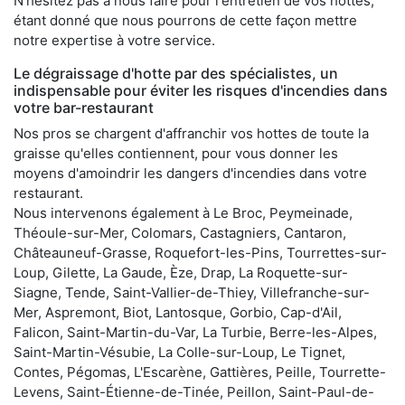
N'hésitez pas à nous faire pour l'entretien de vos hottes,
étant donné que nous pourrons de cette façon mettre
notre expertise à votre service.
Le dégraissage d'hotte par des spécialistes, un
indispensable pour éviter les risques d'incendies dans
votre bar-restaurant
Nos pros se chargent d'affranchir vos hottes de toute la
graisse qu'elles contiennent, pour vous donner les
moyens d'amoindrir les dangers d'incendies dans votre
restaurant.
Nous intervenons également à Le Broc, Peymeinade,
Théoule-sur-Mer, Colomars, Castagniers, Cantaron,
Châteauneuf-Grasse, Roquefort-les-Pins, Tourrettes-sur-
Loup, Gilette, La Gaude, Èze, Drap, La Roquette-sur-
Siagne, Tende, Saint-Vallier-de-Thiey, Villefranche-sur-
Mer, Aspremont, Biot, Lantosque, Gorbio, Cap-d'Ail,
Falicon, Saint-Martin-du-Var, La Turbie, Berre-les-Alpes,
Saint-Martin-Vésubie, La Colle-sur-Loup, Le Tignet,
Contes, Pégomas, L'Escarène, Gattières, Peille, Tourrette-
Levens, Saint-Étienne-de-Tinée, Peillon, Saint-Paul-de-