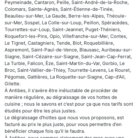
Peymeinade, Cantaron, Peille, Saint-André-de-la-Roche,
Colomars, Sainte-Agnès, Saint-Étienne-de-Tinée,
Beaulieu-sur-Mer, La Gaude, Berre-les-Alpes, Théoule-
sur-Mer, Sospel, La Colle-sur-Loup, Peillon, Spéracèdes,
Tourrettes-sur-Loup, Saint-Jeannet, Puget-Théniers,
Roquefort-les-Pins, Opio, Villefranche-sur-Mer, Contes,
Le Tignet, Castagniers, Tende, Biot, Roquebillière,
Aspremont, Saint-Paul-de-Vence, Blausasc, Auribeau-sur-
Siagne, Saint-Cézaire-sur-Siagne, Saint-Jean-Cap-Ferrat,
La Turbie, Falicon, Èze, Saint-Martin-du-Var, Gorbio, Le
Broc, Saint-Vallier-de-Thiey, Tourrette-Levens, Le Rouret,
Pégomas, Gattières, La Roquette-sur-Siagne, Cap-d'Ail,
Gilette.
À Antibes, il s'avère être inéluctable de procéder de
manière régulière, au dégraissage de vos hottes de
cuisine ; nous le savons et c'est pour ça que nos tarifs sont
étudiés pour être les plus justes.
Le dégraissage d'hottes que nous vous proposons, est
facturé au prix le plus juste, pour vous permettre d'en
bénéficier chaque fois qu'il le faudra.
À Antibes, nous sommes clairement des pros avec une