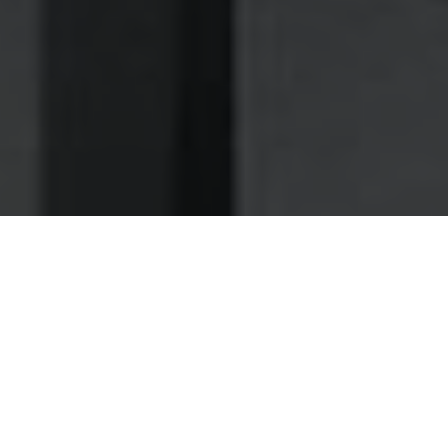
Nettoyage des hottes de cuisine
Nettoyage hotte à Stiring-Wendel
Stiring-Wendel 57350 : Dégraissage
et nettoyage hotte de cuisine
Comme plusieurs restaurants avant vous, faites-nous
confiance pour la maintenance de vos ventilations à
Stiring-Wendel
Vous avez besoin d'une expérience professionnelle pour