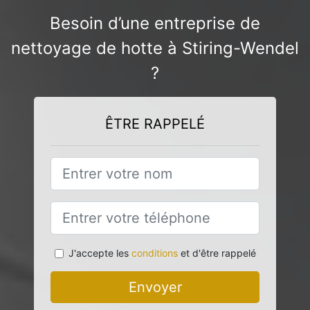
Besoin d’une entreprise de
nettoyage de hotte à Stiring-Wendel
?
ÊTRE RAPPELÉ
J'accepte les
conditions
et d'être rappelé
Envoyer