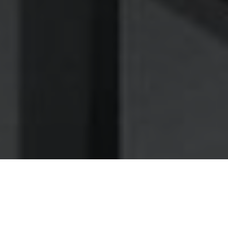
Nettoyage des hottes de cuisine
Nettoyage hotte à Maizières-lès-Metz
Maizières-lès-Metz 57210 :
Dégraissage et nettoyage hotte de