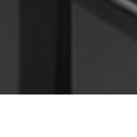
Nettoyage des hottes de cuisine
Nettoyage hotte à Montceau-les-Mines
Montceau-les-Mines 71300 :
Dégraissage et nettoyage hotte de
cuisine