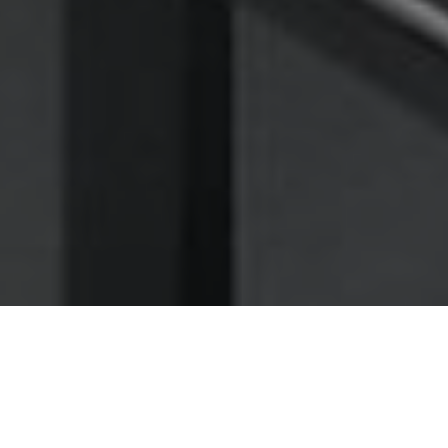
Nettoyage des hottes de cuisine
Nettoyage hotte à Autun
Autun 71400 : Dégraissage et
nettoyage hotte de cuisine