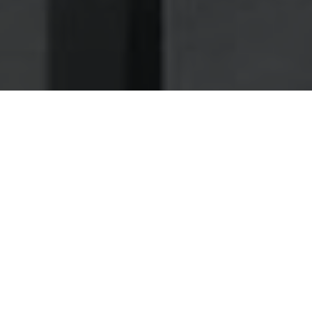
Nettoyage des hottes de cuisine
Nettoyage hotte au Creusot
Le Creusot 71200 : Dégraissage et
nettoyage hotte de cuisine
Choisissez notre entreprise de dégraissage d'hotte et
profitez d'un excellent rapport qualité prix
Pour un bar-restaurant, le dégraissage d'hotte est un
besoin qui peut désormais être classé parmi les charges
fixes, alors il serait préférable de laisser ce travail à des
techniciens, à la fois compétents et moins chers.
Quel que soit le genre ou le nombre d'hottes dont vous
disposez dans votre bistrot, vous pouvez nous laisser leur