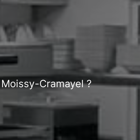
à Moissy-Cramayel ?