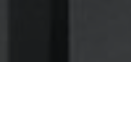
Nettoyage des hottes de cuisine
Nettoyage hotte à Maromme
Maromme 76150 : Dégraissage et
nettoyage hotte de cuisine
À Maromme faites-nous confiance pour une
maintenance réellement rapide et soignée de vos
installations
Lorsque vous craignez de perdre du temps en confiant la