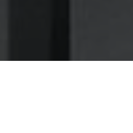
Nettoyage des hottes de cuisine
Nettoyage hotte à L'Union
L'Union 31240 : Dégraissage et
nettoyage hotte de cuisine
À L'Union comme beaucoup de restaurants avant
vous, faites-nous confiance pour la maintenance de
vos ventilations
En plus de garantir votre bien-être et de préserver votre
santé, la maintenance du dispositif de ventilation dans