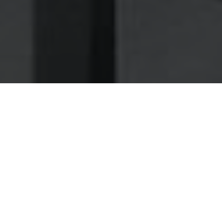
Nettoyage des hottes de cuisine
Nettoyage hotte à Saintes
Saintes 17100 : Dégraissage et
nettoyage hotte de cuisine
Choisissez notre entreprise de dégraissage d'hotte et
profitez d'un excellent rapport qualité prix à Saintes
(17)
Il se trouve être inéluctable de procéder de manière
régulière, au dégraissage de vos hottes de cuisine ; nous
le savons et c'est pour ça que nos tarifs sont étudiés pour