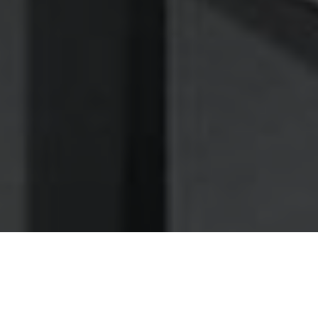
Nettoyage des hottes de cuisine
Nettoyage hotte à Saint-Hilaire-de-Riez
Saint-Hilaire-de-Riez 85270 :
Dégraissage et nettoyage hotte de