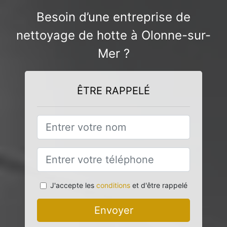
Besoin d’une entreprise de
nettoyage de hotte à Olonne-sur-
Mer ?
ÊTRE RAPPELÉ
J'accepte les
conditions
et d'être rappelé
Envoyer