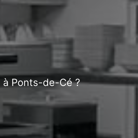
e à Ponts-de-Cé ?