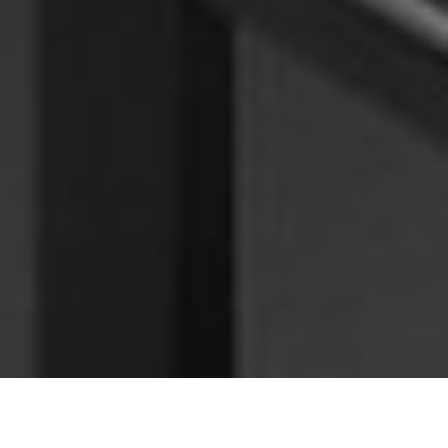
Nettoyage des hottes de cuisine
Nettoyage hotte à Avrillé