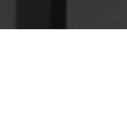
Nettoyage des hottes de cuisine
Nettoyage hotte à Lisieux
Lisieux 14100 : Dégraissage et
nettoyage hotte de cuisine
Comptez sur notre expérience pour vous offrir un
service d'entretien d'hotte soignée et sur mesure
Pour assurer le récurage efficace des hottes d'un bar-
restaurant, il se trouve être indispensable d'avoir une
parfaite maîtrise de la technique et des produits à utiliser,
une maîtrise qui s'acquiert au cours de longues années
d'expérience.
Trouver les produits adéquats pour faire le dégraissage
d'une hotte n'est pas toujours facile, mais nous saurons