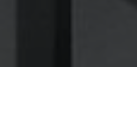
Nettoyage des hottes de cuisine
Nettoyage hotte au Pradet
Le Pradet 83220 : Dégraissage et
nettoyage hotte de cuisine
Comme quelques restaurants avant vous, faites-nous
confiance pour la maintenance de vos ventilations
Nous vous proposons des prestations telles que le
ramonage des circuits d'aération, ou le curage des filtres,