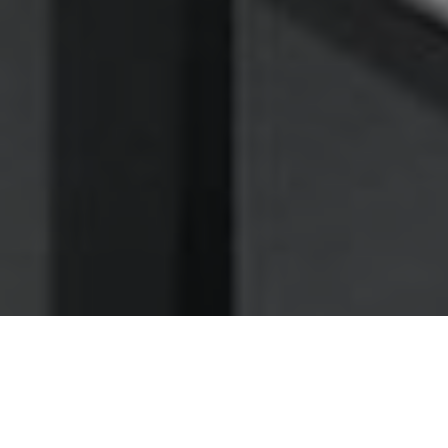
Nettoyage des hottes de cuisine
Nettoyage hotte à Kingersheim
Kingersheim 68260 : Dégraissage et
nettoyage hotte de cuisine