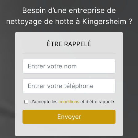
Besoin d’une entreprise de
nettoyage de hotte à Kingersheim ?
ÊTRE RAPPELÉ
J'accepte les
conditions
et d'être rappelé
Envoyer